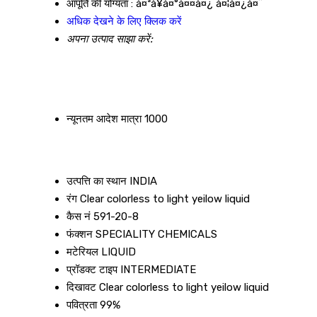
आपूर्ति की योग्यता :
à¤ªà¥à¤°à¤¤à¤¿ à¤¦à¤¿à¤¨
अधिक देखने के लिए क्लिक करें
अपना उत्पाद साझा करें:
न्यूनतम आदेश मात्रा
1000
उत्पत्ति का स्थान
INDIA
रंग
Clear colorless to light yeilow liquid
कैस नं
591-20-8
फंक्शन
SPECIALITY CHEMICALS
मटेरियल
LIQUID
प्रॉडक्ट टाइप
INTERMEDIATE
दिखावट
Clear colorless to light yeilow liquid
पवित्रता
99%